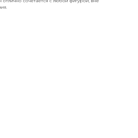
 отлично сочетается с любой фигурой, вне
ия.