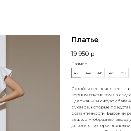
Платье
19 950
р.
Размер
42
44
46
48
50
Стройнящее вечернее плат
верным спутником на свид
Сдержанный силуэт сбалан
рукавов, которые представ
романтичности. Высокий ра
выше, а V-образный вырез 
декольте, которая дополни