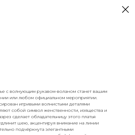
ье с волнующим рукавом-воланом станет вашим
ании или любом официальном мероприятии.
сирован игривыми волнистыми деталями
ляют собой символ женственности, изящества и
зрез сделает обладательницу этого платья
удлинит шею, акцентируя внимание на линии
тельно подчёркнута элегантными