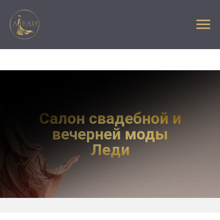
Главная
»
На регистрацию
Салон свадебной и
вечерней моды
Леди